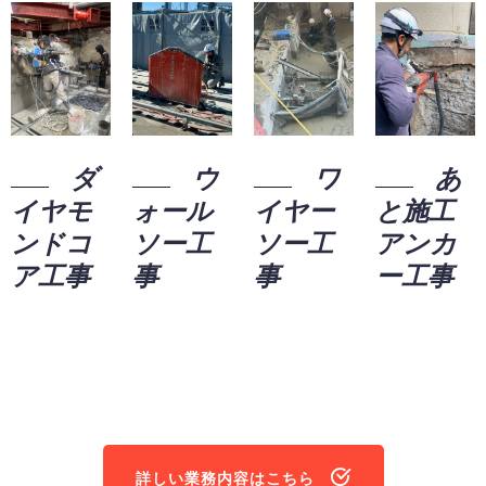
ダ
ウ
ワ
あ
イヤモ
ォール
イヤー
と施工
ンドコ
ソー工
ソー工
アンカ
ア工事
事
事
ー工事
詳しい業務内容はこちら